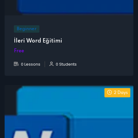
Beginner
İleri Word Eğitimi
Free
0 Lessons
0 Students
2 Days